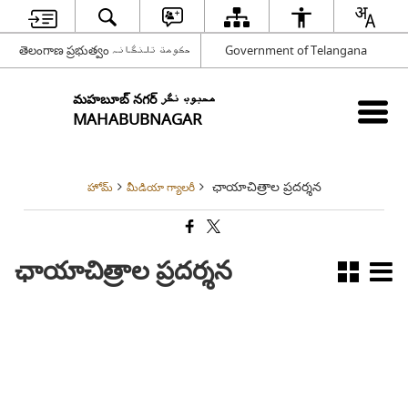
తెలంగాణ ప్రభుత్వం حکومت تلنگانہ
Government of Telangana
మహబూబ్ నగర్ محبوب نگر
MAHABUBNAGAR
ఛాయాచిత్రాల ప్రదర్శన
హోమ్
మీడియా గ్యాలరీ
ఛాయాచిత్రాల ప్రదర్శన