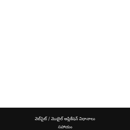
వెబ్‌సైట్ / మొబైల్ అప్లికేషన్ విధానాలు
సహాయం