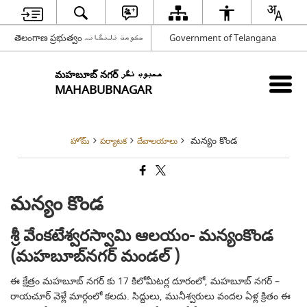
తెలంగాణ ప్రభుత్వం حکومت تلنگانہ
Government of Telangana
మహబూబ్ నగర్ محبوب نگر
MAHABUBNAGAR
మన్యం కొండ
హోమ్
పర్యాటక
దేవాలయాలు
మన్యం కొండ
శ్రీ వేంకటేశ్వరస్వామి ఆలయం- మన్యంకొండ
(మహబూబ్‌నగర్‌
మండల్ )
ఈ క్షేత్రం మహబూబ్ నగర్ కు 17 కిలోమీటర్ల దూరంలో, మహబూబ్ నగర్ –
రాయచూర్ వెళ్లే మార్గంలో కలదు. సిద్దులు, మునీశ్వరులు వందల ఏళ్ల క్రితం ఈ