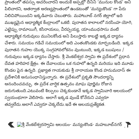
ప్రాంతంలో తపస్సు ఆచరించారని అందుకే అప్పట్లో దీనిని ‘మునుల కొండ’ అని
పిలిచారని, ఆతర్వాత అరణ్యప్రాంతంలో ఉండటంతో ‘మన్యంకొండ’ గా పేరు
నిలిచిపోయిందని ఇక్కడివారు చెబుతారు. మహాబూబ్ నగర్ జిల్లాలో ఇది
ముఖ్యమైన ఆధ్యాత్మిక కేంద్రాలలో ఒకటి. పురాతన కాలాలలో నరసింహ యోగి,
ఎట్టెప్పు రామాయిగీ, కసిరాయలు, వీరప్పయ్య, యాంముధసాసు వంటి
ఆధ్యాత్మిక గురువులు మునిలకోండ అని పిలుస్తారు కాబట్టి ఇక్కడ ధ్యానం
చేశారు. సమయం గడిచే సమయంలో అది ఎంతంకొండకు మార్చబడింది. ఇక్కడ
పురాతన గుహల యొక్క సంగ్రహావలోకనం వుంటుంది, ఇక్కడ ఋషులు /
గురువులు ఇక్కడ ధ్యానం చేస్తారు. శ్రీ వెంకటేశ్వర స్వామి ఈ ప్రదేశంలో ప్రధాన
దేవత హరిహర క్షేత్రం. ఈ దేవాలయం ఒక గుహలో ఉన్నది మరియు ఇది మూడు
కొండల పైన ఉన్నది. ప్రఖ్యాత గాయకుడు శ్రీ నారాయణ కొండ హనుమదాస్ ఈ
ప్రదేశానికి అనుసంధానిస్తున్నారు. ఈ ప్రదేశంలో ప్రకృతి సౌందర్యాన్ని
ఆనందించవచ్చు. ఈ ప్రదేశ వార్షిక ఉత్సవం మాఘ పూర్ణిమ రోజున
జరుగుతుంది.ఎటువంటి శిల్పులు చెక్కకుండానే ఇక్కడ స్వామివారి ఆలయంలో
స్వయంభూగా వెలిసారు. అలాగే ఇక్కడ వుండే కోనేరుని ఎవ్వరూ
తవ్వలేదు.అలాగే ఎవ్వరూ చెక్కలేదు.ఇదే ఈ ఆలయప్రత్యేకత.