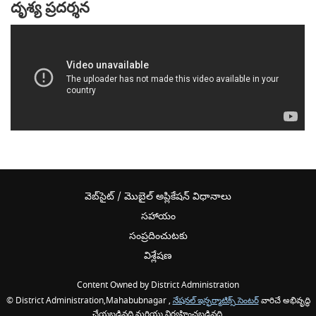
దృశ్య ప్రదర్శన
వెబ్‌సైట్ / మొబైల్ అప్లికేషన్ విధానాలు
సహాయం
సంప్రదించుటకు
విశ్లేషణ
Content Owned by District Administration
© District Administration,Mahabubnagar ,
నేషనల్ ఇన్ఫర్మాటిక్స్ సెంటర్
వారిచే అభివృద్ధి
చేయబడినది మరియు నిర్వహించబడినది,