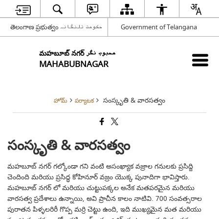
తెలంగాణ ప్రభుత్వం حکومت تلنگانہ
Government of Telangana
మహబూబ్ నగర్ محبوب نگر
MAHABUBNAGAR
సంస్కృతి & వారసత్వం
హోమ్
పర్యాటక
సంస్కృతి & వారసత్వం
మహబూబ్ నగర్ గల్కోండా గని వంటి అసంఖ్యాక వజ్రాల గనులకు ప్రసిద్ది
చెందింది మరియు ప్రసిద్ధ కోహినూర్ వజ్రం యొక్క పునాదిగా భావిస్తారు.
మహబూబ్ నగర్ లో మరియు చుట్టుపక్కల అనేక మతపరమైన మరియు
వారసత్వ ప్రదేశాలు ఉన్నాయి, అవి ప్రాచీన కాలం నాటివి. 700 సంవత్సరాల
పురాతన పిళ్ళలరిరీ గొప్ప మర్రి చెట్టు ఉంది, ఇది ముఖ్యమైన మత మరియు