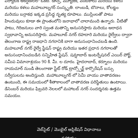
పర్యాటక ఆకర్షణలలో ఒకటి. డాన్స్, మ్యూజిక్, వంటకాలు మరియు కళలు
మరియు కళలు మహబూబ్నగర్ సంస్కృతి. లాంబడి, బొనాలు, కోలట్టం
మరియు బర్రాకథ ఇక్కడ ప్రసిద్ధ నృత్య రూపాలు. ముస్లింలతో పాటు
హిందువులు కూడా ఈ ప్రాంతంలోని జనాభాలో చాలామంది ఉన్నారు. వీటితో
పాటు, గిరిజనులు వారి స్వంత మతాన్ని అనుసరిస్తారు మరియు ఆరాధన
స్వభావాన్ని అనుసరిస్తారు. మహబూబ్ నగర్ రహదారి మరియు రైల్వేలు ద్వారా
తెలంగాణ రాష్ట్ర రాజధాని నగరానికి బాగా అనుసంధానించబడి ఉంది.
మహబూబ్ నగర్ రైల్వే స్టేషన్ రాష్ట్ర మరియు ఇతర ప్రధాన నగరాలతో
అనుసంధానించబడిన సన్నిహిత స్టేషన్. షమ్షాబాద్ ఇంటర్నేషనల్ ఎయిర్ పోర్ట్,
సమీప విమానాశ్రయం 90 కి. మీ. ల దూరం. హైదరాబాద్, కర్నూలు మరియు
రాయచూర్ నుండి తెలంగాణా స్టేట్ రోడ్ ట్రాన్స్పోర్ట్ కార్పొరేషన్ బస్సు
సర్వీసులను అందిస్తుంది. మహాబూబ్నగర్ లో సెమీ వాయు వాతావరణం
ఉంటుంది, ఈ సమయంలో శీతాకాలంలో వాతావరణ పరిస్థితులు ఉంటాయి.
డిసెంబర్ మరియు ఫిబ్రవరి నెలలలో మహాబబ్ నగర్ సందర్శనకు ఉత్తమ
సమయం.
వెబ్‌సైట్ / మొబైల్ అప్లికేషన్ విధానాలు