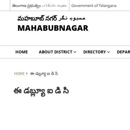
తెలంగాణ ప్రభుత్వం حکومت تلنگانہ
Government of Telangana
మహబూబ్ నగర్ محبوب نگر
MAHABUBNAGAR
HOME
ABOUT DISTRICT
DIRECTORY
DEPA
ఈ డబ్ల్యూ ఐ డి సి
HOME
ఈ డబ్ల్యూ ఐ డి సి