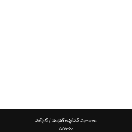
వెబ్‌సైట్ / మొబైల్ అప్లికేషన్ విధానాలు
సహాయం