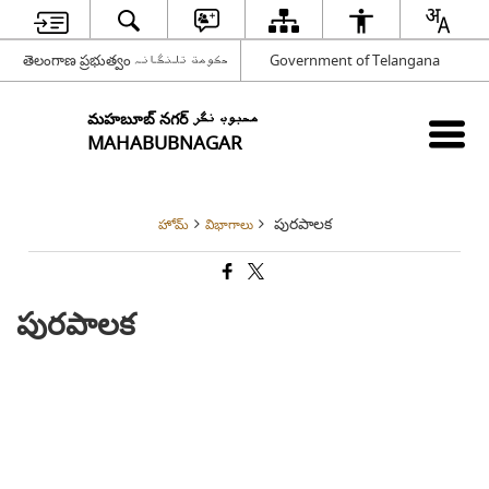
తెలంగాణ ప్రభుత్వం حکومت تلنگانہ
Government of Telangana
మహబూబ్ నగర్ محبوب نگر
MAHABUBNAGAR
పురపాలక
హోమ్
విభాగాలు
పురపాలక