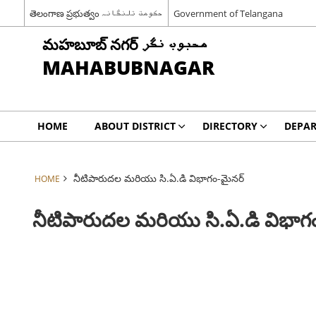
తెలంగాణ ప్రభుత్వం حکومت تلنگانہ
Government of Telangana
మహబూబ్ నగర్ محبوب نگر
MAHABUBNAGAR
HOME
ABOUT DISTRICT
DIRECTORY
DEPA
నీటిపారుదల మరియు సి.ఏ.డి విభాగం-మైనర్
HOME
నీటిపారుదల మరియు సి.ఏ.డి విభాగ